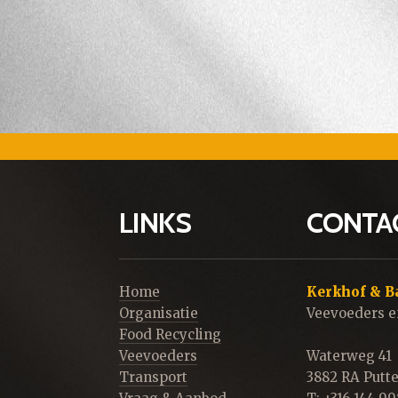
LINKS
CONTA
Home
Kerkhof & B
Organisatie
Veevoeders e
Food Recycling
Veevoeders
Waterweg 41
Transport
3882 RA Putt