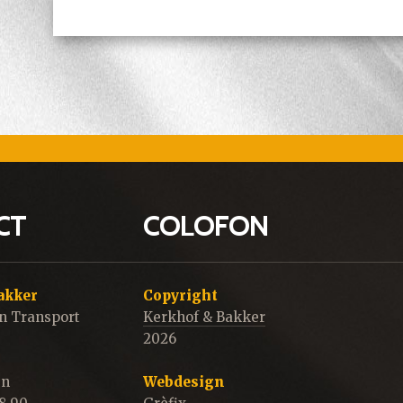
CT
COLOFON
akker
Copyright
n Transport
Kerkhof & Bakker
2026
en
Webdesign