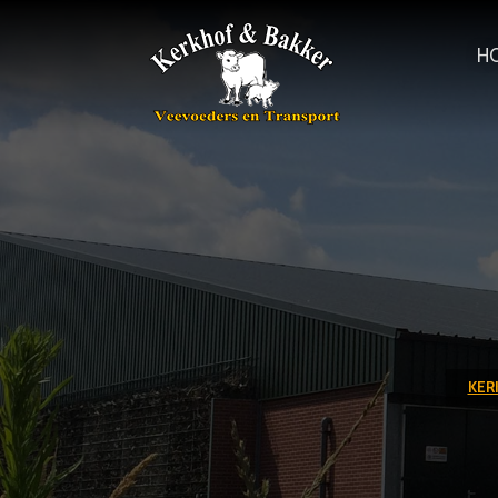
H
KER