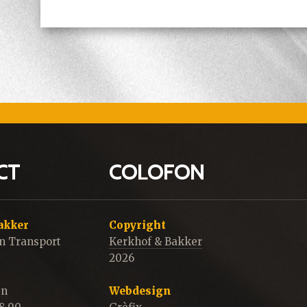
CT
COLOFON
akker
Copyright
n Transport
Kerkhof & Bakker
2026
en
Webdesign