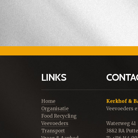
LINKS
CONTA
Home
Kerkhof & B
Organisatie
Veevoeders e
Food Recycling
Veevoeders
Waterweg 41
Transport
3882 RA Putt