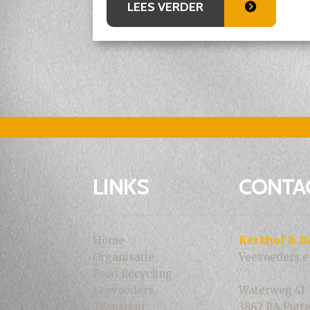
LEES VERDER
LINKS
CONTA
Home
Kerkhof & B
Organisatie
Veevoeders e
Food Recycling
Veevoeders
Waterweg 41
Transport
3882 RA Putt