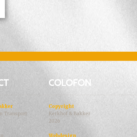
CT
COLOFON
akker
Copyright
n Transport
Kerkhof & Bakker
2026
en
Webdesign